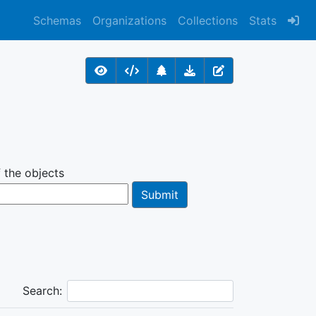
Schemas
Organizations
Collections
Stats
 the objects
Search: