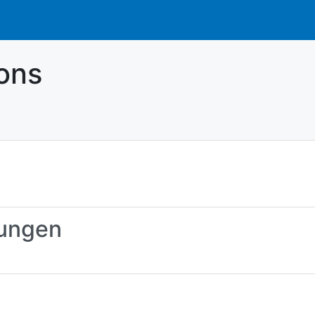
ions
dungen