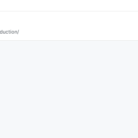
1
duction/