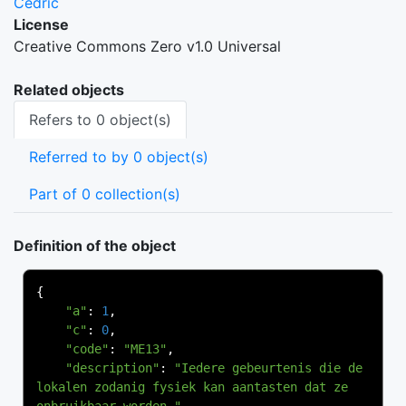
Cedric
License
Creative Commons Zero v1.0 Universal
Related objects
Refers to 0 object(s)
Referred to by 0 object(s)
Part of 0 collection(s)
Definition of the object
{
"a"
:
1
,
"c"
:
0
,
"code"
:
"ME13"
,
"description"
:
"Iedere gebeurtenis die de 
lokalen zodanig fysiek kan aantasten dat ze 