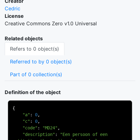
Creator
Cedric
License
Creative Commons Zero v1.0 Universal
Related objects
Refers to 0 object(s)
Referred to by 0 object(s)
Part of 0 collection(s)
Definition of the object
{
"a"
:
0
,
"c"
:
0
,
"code"
:
"MD24"
,
"description"
:
"Een persoon of een 