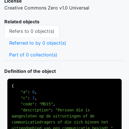
License
Creative Commons Zero v1.0 Universal
Related objects
Refers to 0 object(s)
Referred to by 0 object(s)
Part of 0 collection(s)
Definition of the object
{
"a"
:
0
,
"c"
:
1
,
"code"
:
"MD15"
,
"description"
:
"Persoon die is 
aangesloten op de uitrustingen of de 
communicatiedragers of die zich binnen het 
uitzendgebied van een communicatie bevindt."
,