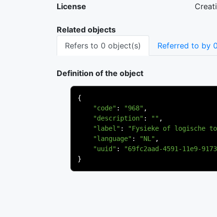
License
Creat
Related objects
Refers to 0 object(s)
Referred to by 0
Definition of the object
{
"code"
:
"968"
,
"description"
:
""
,
"label"
:
"Fysieke of logische to
"language"
:
"NL"
,
"uuid"
:
"69fc2aad-4591-11e9-9173
}