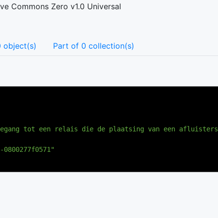
ive Commons Zero v1.0 Universal
 object(s)
Part of 0 collection(s)
egang tot een relais die de plaatsing van een afluisters
-0800277f0571"