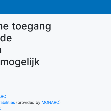
che toegang
 de
n
 mogelijk
ARC
abilities
(provided by
MONARC
)
c