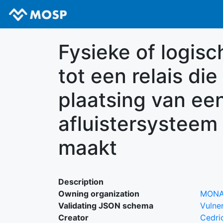
Fysieke of logis
tot een relais die
plaatsing van ee
afluistersysteem
maakt
Description
Owning organization
MON
Validating JSON schema
Vulner
Creator
Cedri