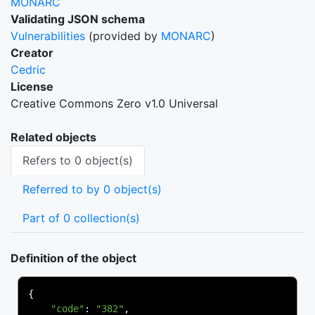
MONARC
Validating JSON schema
Vulnerabilities
(provided by
MONARC
)
Creator
Cedric
License
Creative Commons Zero v1.0 Universal
Related objects
Refers to 0 object(s)
Referred to by 0 object(s)
Part of 0 collection(s)
Definition of the object
{
"code"
:
"382"
,