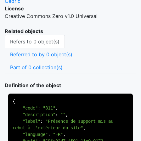
Cedric
License
Creative Commons Zero v1.0 Universal
Related objects
Refers to 0 object(s)
Referred to by 0 object(s)
Part of 0 collection(s)
Definition of the object
{
"code"
:
"811"
,
"description"
:
""
,
"label"
:
"Présence de support mis au 
rebut à l'extérieur du site"
,
"language"
:
"FR"
,