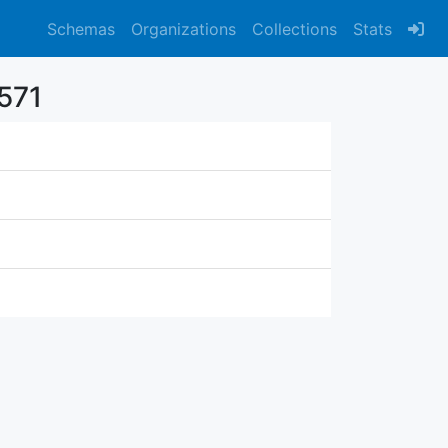
Schemas
Organizations
Collections
Stats
571