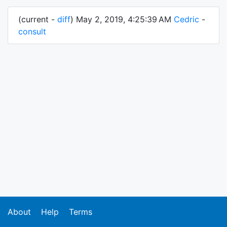
(current -
diff
) May 2, 2019, 4:25:39 AM
Cedric
-
consult
About
Help
Terms