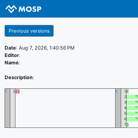
Previous versions
Date
: Aug 7, 2026, 1:40:56 PM
Editor
:
Name
:
Description
:
t
1
{}
t
1
{
2
"cod
3
"des
4
"labe
5
"lan
6
"uui
7
}