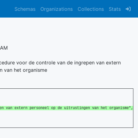
Schemas
Organizations
Collections
Stats
9 AM
cedure voor de controle van de ingrepen van extern
en van het organisme
 van extern personeel op de uitrustingen van het organisme",