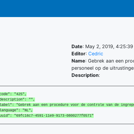
Date
: May 2, 2019, 4:25:3
Editor
:
Cedric
Name
: Gebrek aan een pro
personeel op de uitrusting
Description
:
e": "425",
cription": "",
l": "Gebrek aan een procedure voor de controle van de ingrepen
guage": "NL",
d": "69fc16c7-4591-11e9-9173-0800277f0571"