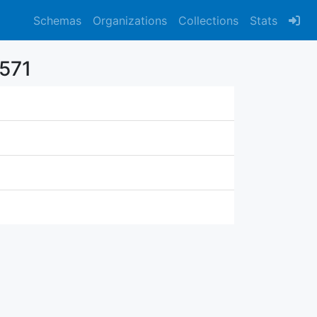
Schemas
Organizations
Collections
Stats
571