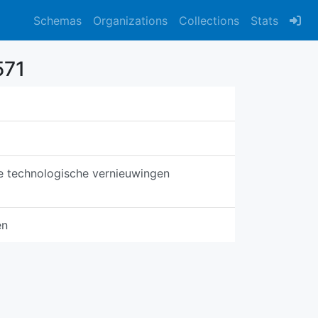
Schemas
Organizations
Collections
Stats
571
te technologische vernieuwingen
en