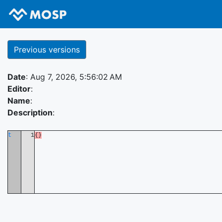
Previous versions
Date
: Aug 7, 2026, 5:56:02 AM
Editor
:
Name
:
Description
:
t
1
{}