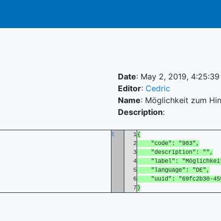
Date
: May 2, 2019, 4:25:3
Editor
:
Cedric
Name
: Möglichkeit zum H
Description
:
t
1
{
2
"code": "983",
3
"description": "",
4
"label": "Möglichkeit 
5
"language": "DE",
6
"uuid": "69fc2b30-4591
7
}