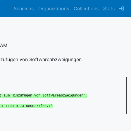
Schemas
Organizations
Collections
Stats
9 AM
inzufügen von Softwareabzweigungen
zum Hinzufügen von Softwareabzweigungen",
-11e9-9173-0800277f0571"