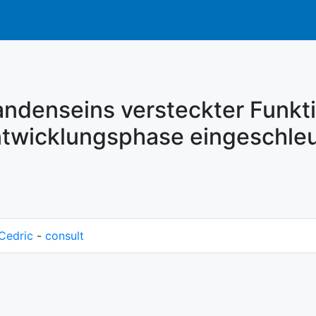
andenseins versteckter Funkt
ntwicklungsphase eingeschle
Cedric
-
consult