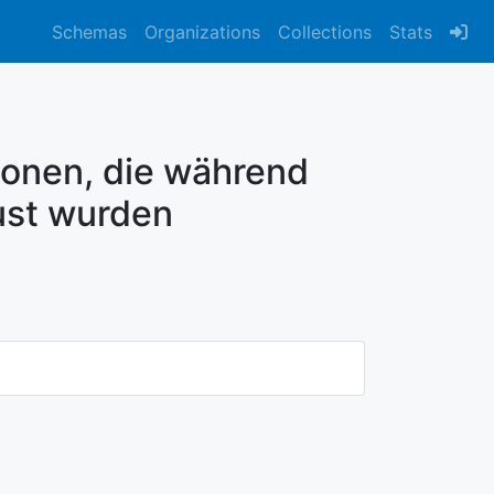
Schemas
Organizations
Collections
Stats
ionen, die während
ust wurden