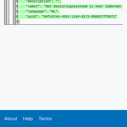
3
"description": "",
4
"label": "Het besturingssysteem is voor iedereen toeg
5
"language": "NL",
6
"uuid": "69fc0764-4591-11e9-9173-0800277f0571"
7
}
About
Help
Terms