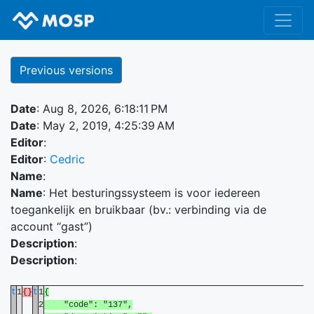
Previous versions
Date
: Aug 8, 2026, 6:18:11 PM
Date
: May 2, 2019, 4:25:39 AM
Editor
:
Editor
:
Cedric
Name
:
Name
: Het besturingssysteem is voor iedereen
toegankelijk en bruikbaar (bv.: verbinding via de
account “gast”)
Description
:
Description
:
t
1
{}
t
1
{
2
"code": "137",